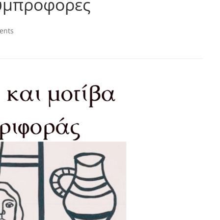
συμπροφορες
ents