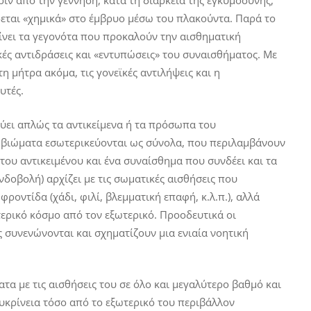
από την γέννηση, κατά τη διάρκεια της εγκυμοσύνης,
δεται «χημικά» στο έμβρυο μέσω του πλακούντα. Παρά το
ίνει τα γεγονότα που προκαλούν την αισθηματική
κές αντιδράσεις και «εντυπώσεις» του συναισθήματος. Με
η μήτρα ακόμα, τις γονεϊκές αντιλήψεις και η
υτές.
 απλώς τα αντικείμενα ή τα πρόσωπα του
Τα βιώματα εσωτερικεύονται ως σύνολα, που περιλαμβάνουν
ου αντικειμένου και ένα συναίσθημα που συνδέει και τα
νδοβολή) αρχίζει με τις σωματικές αισθήσεις που
ροντίδα (χάδι, φιλί, βλεμματική επαφή, κ.λ.π.), αλλά
ερικό κόσμο από τον εξωτερικό. Προοδευτικά οι
 συνενώνονται και σχηματίζουν μια ενιαία νοητική
 με τις αισθήσεις του σε όλο και μεγαλύτερο βαθμό και
ευκρίνεια τόσο από το εξωτερικό του περιβάλλον