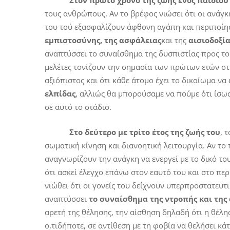
Στον πρώτο χρόνο της ζωής ενός παιδιο
τους ανθρώπους. Αν το βρέφος νιώσει ότι οι ανάγκ
του τού εξασφαλίζουν άφθονη αγάπη και περιποίη
εμπιστοσύνης, της ασφάλειας
και της
αισιοδοξία
αναπτύσσει το συναίσθημα της δυσπιστίας προς το
μελέτες τονίζουν την σημασία των πρώτων ετών στ
αξιόπιστος και ότι κάθε άτομο έχει το δικαίωμα να
ελπίδας
, αλλιώς θα μπορούσαμε να πούμε ότι ίσως
σε αυτό το στάδιο.
Στο δεύτερο με τρίτο έτος της ζωής του
, 
σωματική κίνηση και διανοητική λειτουργία. Αν το 
αναγνωρίζουν την ανάγκη να ενεργεί με το δικό το
ότι ασκεί έλεγχο επάνω στον εαυτό του και στο περ
νιώθει ότι οι γονείς του δείχνουν υπερπροστατευτι
αναπτύσσει
το συναίσθημα της ντροπής και της
αρετή της θέλησης, την αίσθηση δηλαδή ότι η θέλησή
ο,τιδήποτε, σε αντίθεση με τη φοβία να θελήσει κάτ