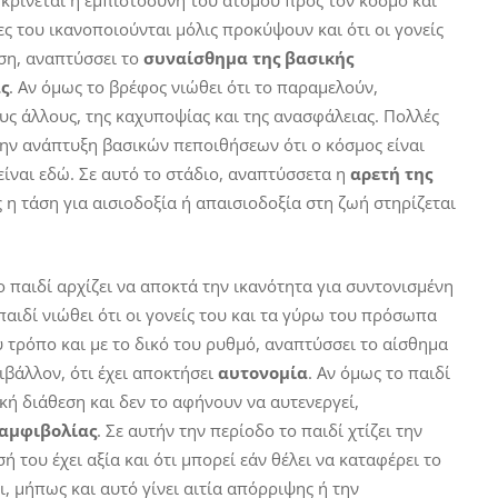
ύ
κρίνεται η εμπιστοσύνη του ατόμου προς τον κόσμο και
ες του ικανοποιούνται μόλις προκύψουν και ότι οι γονείς
ση, αναπτύσσει το
συναίσθημα της βασικής
ς
. Αν όμως το βρέφος νιώθει ότι το παραμελούν,
υς άλλους, της καχυποψίας και της ανασφάλειας. Πολλές
ην ανάπτυξη βασικών πεποιθήσεων ότι ο κόσμος είναι
 είναι εδώ. Σε αυτό το στάδιο, αναπτύσσετα η
αρετή της
 η τάση για αισιοδοξία ή απαισιοδοξία στη ζωή στηρίζεται
το παιδί αρχίζει να αποκτά την ικανότητα για συντονισμένη
παιδί νιώθει ότι οι γονείς του και τα γύρω του πρόσωπα
υ τρόπο και με το δικό του ρυθμό, αναπτύσσει το αίσθημα
ιβάλλον, ότι έχει αποκτήσει
αυτονομία
. Αν όμως το παιδί
κή διάθεση και δεν το αφήνουν να αυτενεργεί,
 αμφιβολίας
. Σε αυτήν την περίοδο το παιδί χτίζει την
 του έχει αξία και ότι μπορεί εάν θέλει να καταφέρει το
ι, μήπως και αυτό γίνει αιτία απόρριψης ή την