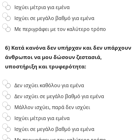
μ
α
ε
Ισχύει μέτρια για εμένα
ε
μ
ί
γ
ι
χ
Ισχύει σε μεγάλο βαθμό για εμένα
α
α
α
λ
σ
κ
Με περιγράφει με τον καλύτερο τρόπο
ύ
υ
α
τ
μ
ι
ε
β
δ
6) Κατά κανόνα δεν υπήρχαν και δεν υπάρχουν
ρ
ο
ε
ο
άνθρωποι να μου δώσουν ζεστασιά,
υ
ν
μ
λ
έ
υποστήριξη και τρυφερότητα:
έ
ή
χ
ρ
κ
ω
ο
α
κ
6
Δεν ισχύει καθόλου για εμένα
ς
ι
ά
)
τ
σ
π
Δεν ισχύει σε μεγάλο βαθμό για εμένα
Κ
η
υ
ο
α
ς
ν
ι
Μάλλον ισχύει, παρά δεν ισχύει
τ
ζ
α
ο
ά
ω
ι
ν
Ισχύει μέτρια για εμένα
κ
ή
σ
ν
α
ς
θ
Ισχύει σε μεγάλο βαθμό για εμένα
α
ν
μ
η
μ
ό