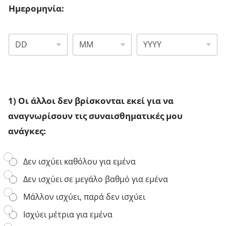
ε
θ
Ημερομηνία:
ξ
υ
α
ν
ψ
ο
Η
ή
ς
μ
φ
θ
ε
ι
ε
ρ
ο
ρ
ο
ς
α
μ
κ
π
η
ω
ε
1) Οι άλλοι δεν βρίσκονται εκεί για να
ν
δ
υ
ί
αναγνωρίσουν τις συναισθηματικές μου
ι
τ
α
κ
ή
ανάγκες:
:
ό
ς
*
ς
:
)
*
1
Δεν ισχύει καθόλου για εμένα
:
)
*
Δεν ισχύει σε μεγάλο βαθμό για εμένα
Ο
ι
Μάλλον ισχύει, παρά δεν ισχύει
ά
λ
Ισχύει μέτρια για εμένα
λ