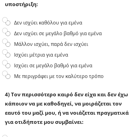
γ
α
υποστήριξη:
ά
ν
π
α
η
γ
3
Δεν ισχύει καθόλου για εμένα
κ
ν
)
α
ω
Δεν ισχύει σε μεγάλο βαθμό για εμένα
Σ
ι
ρ
ε
π
ί
Μάλλον ισχύει, παρά δεν ισχύει
γ
ρ
σ
ε
ο
Ισχύει μέτρια για εμένα
ο
ν
σ
υ
ι
ο
Ισχύει σε μεγάλο βαθμό για εμένα
ν
κ
χ
τ
έ
ή
Με περιγράφει με τον καλύτερο τρόπο
ι
ς
:
ς
γ
*
σ
ρ
4) Τον περισσότερο καιρό δεν είχα και δεν έχω
υ
α
ν
μ
κάποιον να με καθοδηγεί, να μοιράζεται τον
α
μ
εαυτό του μαζί μου, ή να νοιάζεται πραγματικά
ι
έ
σ
ς
για οτιδήποτε μου συμβαίνει:
θ
,
η
δ