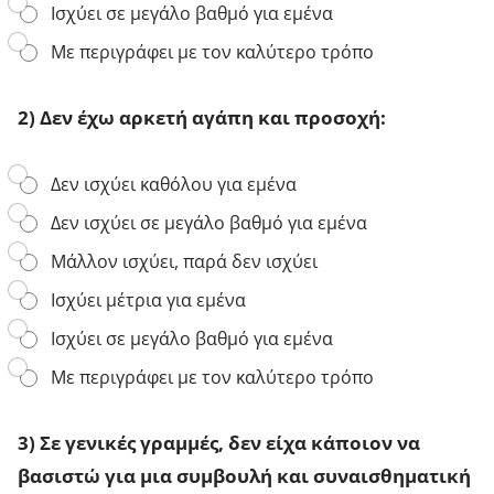
ο
Ισχύει σε μεγάλο βαθμό για εμένα
ι
δ
Με περιγράφει με τον καλύτερο τρόπο
ε
ν
β
2) Δεν έχω αρκετή αγάπη και προσοχή:
ρ
ί
σ
2
Δεν ισχύει καθόλου για εμένα
κ
)
ο
Δεν ισχύει σε μεγάλο βαθμό για εμένα
Δ
ν
ε
τ
Μάλλον ισχύει, παρά δεν ισχύει
ν
α
έ
ι
Ισχύει μέτρια για εμένα
χ
ε
ω
κ
Ισχύει σε μεγάλο βαθμό για εμένα
α
ε
ρ
Με περιγράφει με τον καλύτερο τρόπο
ί
κ
γ
ε
ι
τ
3) Σε γενικές γραμμές, δεν είχα κάποιον να
α
ή
ν
α
βασιστώ για μια συμβουλή και συναισθηματική
α