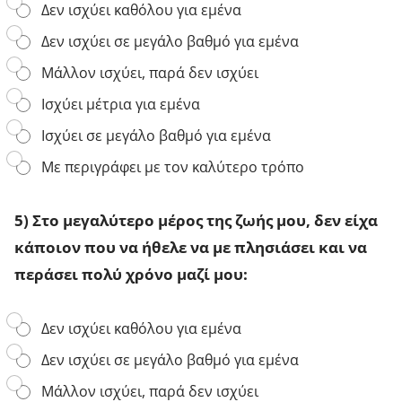
μ
ε
4
Δεν ισχύει καθόλου για εμένα
α
ν
)
τ
ε
Δεν ισχύει σε μεγάλο βαθμό για εμένα
Τ
ι
ί
ο
κ
χ
Μάλλον ισχύει, παρά δεν ισχύει
ν
έ
α
π
ς
Ισχύει μέτρια για εμένα
κ
ε
μ
ά
ρ
Ισχύει σε μεγάλο βαθμό για εμένα
ο
π
ι
υ
ο
σ
Με περιγράφει με τον καλύτερο τρόπο
α
ι
σ
ν
ο
ό
ά
ν
τ
5) Στο μεγαλύτερο μέρος της ζωής μου, δεν είχα
γ
ν
ε
κ
α
ρ
κάποιον που να ήθελε να με πλησιάσει και να
ε
β
ο
ς
περάσει πολύ χρόνο μαζί μου:
α
κ
:
σ
α
*
ι
ι
5
σ
Δεν ισχύει καθόλου για εμένα
ρ
)
τ
ό
Δεν ισχύει σε μεγάλο βαθμό για εμένα
Σ
ώ
δ
τ
γ
ε
Μάλλον ισχύει, παρά δεν ισχύει
ο
ι
ν